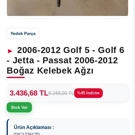
Yedek Parça
2006-2012 Golf 5 - Golf 6
- Jetta - Passat 2006-2012
Boğaz Kelebek Ağzı
3.436,68 TL
6.249,00 TL
%45 İndirim
Stok Var
Ürün Açıklaması :
03C127617D