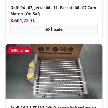
Golf: 04 - 07, Jetta: 06 - 11, Passat: 06 - 07 Cam
Motoru,Ön,Sağ
8.601,72 TL
İncele
%40 İndirim
Audi A6 2.5 TDI V6 24V Quattro Yağ soğutucu