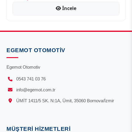
İncele
EGEMOT OTOMOTIV
Egemot Otomotiv
0543 741 03 76
info@egemot.com.tr
ÜMİT 1411/5 SK. N:1A, Ümit, 35060 Bornova/İzmir
MÜŞTERI HIZMETLERI