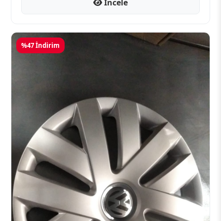
İncele
%47 İndirim