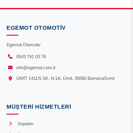
EGEMOT OTOMOTIV
Egemot Otomotiv
0543 741 03 76
info@egemot.com.tr
ÜMİT 1411/5 SK. N:1A, Ümit, 35060 Bornova/İzmir
MÜŞTERI HIZMETLERI
Sepetim