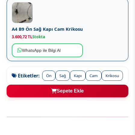
A4 B9 Ön Sağ Kapı Cam Krikosu
3.600,72 TL
Stokta
WhatsApp ile Bilgi Al
Etiketler:
Ön
Sağ
Kapı
Cam
Krikosu
Sepete Ekle