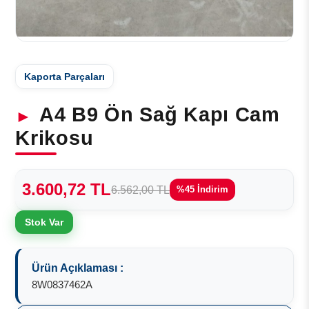
Kaporta Parçaları
A4 B9 Ön Sağ Kapı Cam
Krikosu
3.600,72 TL
6.562,00 TL
%45 İndirim
Stok Var
Ürün Açıklaması :
8W0837462A