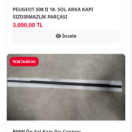
PEUGEOT 508 II 18- SOL ARKA KAPI
SIZDIRMAZLIK PARÇASI
3.000,00 TL
İncele
%38 İndirim
BMW Ön Sol Kapı Dış Contası