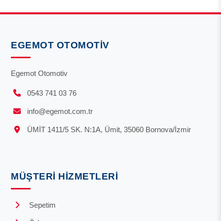
EGEMOT OTOMOTIV
Egemot Otomotiv
0543 741 03 76
info@egemot.com.tr
ÜMİT 1411/5 SK. N:1A, Ümit, 35060 Bornova/İzmir
MÜŞTERI HIZMETLERI
Sepetim