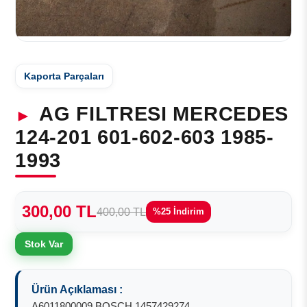
Kaporta Parçaları
AG FILTRESI MERCEDES
124-201 601-602-603 1985-
1993
300,00 TL
400,00 TL
%25 İndirim
Stok Var
Ürün Açıklaması :
A6011800009 BOSCH 1457429274