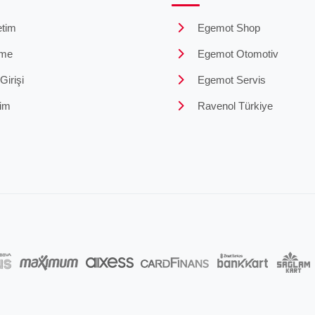
tim
Egemot Shop
me
Egemot Otomotiv
irişi
Egemot Servis
şim
Ravenol Türkiye