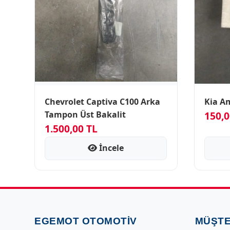
Chevrolet Captiva C100 Arka
Kia A
Tampon Üst Bakalit
150,0
1.500,00 TL
İncele
EGEMOT OTOMOTIV
MÜŞTE