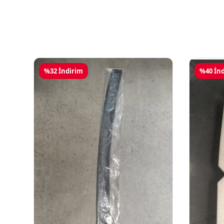
%32 İndirim
%40 İn