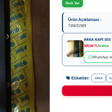
Stok Var
Ürün Açıklaması :
735631989
ARKA KAPI DIS
300,00 TL
Stokta
WhatsApp ile
Etiketler:
ARKA
K