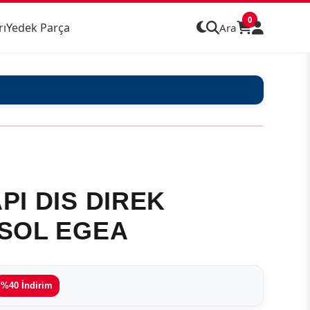
0
rı
Yedek Parça
Ara
PI DIS DIREK
SOL EGEA
%40 İndirim