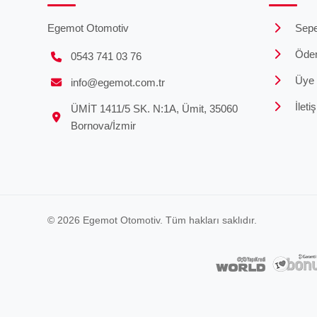
Egemot Otomotiv
Sepe
Öde
0543 741 03 76
Üye G
info@egemot.com.tr
İleti
ÜMİT 1411/5 SK. N:1A, Ümit, 35060
Bornova/İzmir
© 2026 Egemot Otomotiv. Tüm hakları saklıdır.