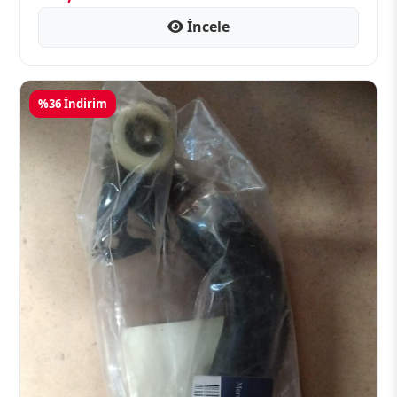
İncele
%36 İndirim