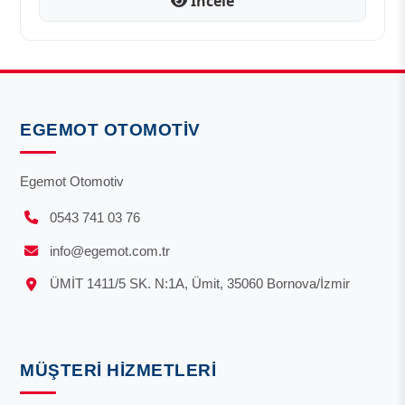
İncele
EGEMOT OTOMOTIV
Egemot Otomotiv
0543 741 03 76
info@egemot.com.tr
ÜMİT 1411/5 SK. N:1A, Ümit, 35060 Bornova/İzmir
MÜŞTERI HIZMETLERI