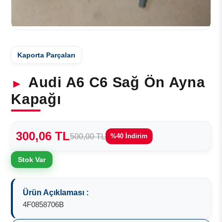
Kaporta Parçaları
Audi A6 C6 Sağ Ön Ayna
Kapağı
300,06 TL
500,00 TL
%40 İndirim
Stok Var
Ürün Açıklaması :
4F0858706B