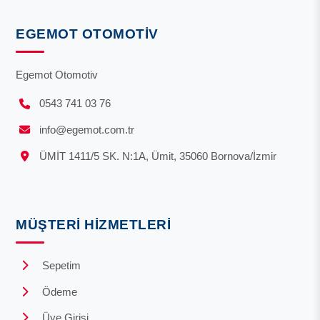
EGEMOT OTOMOTIV
Egemot Otomotiv
0543 741 03 76
info@egemot.com.tr
ÜMİT 1411/5 SK. N:1A, Ümit, 35060 Bornova/İzmir
MÜŞTERI HIZMETLERI
Sepetim
Ödeme
Üye Girişi