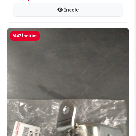
İncele
%47 İndirim