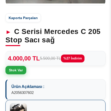
Kaporta Parçaları
C Serisi Mercedes C 205
Stop Sacı sağ
4.000,00 TL
5.500,00 TL
%27 İndirim
Stok Var
Ürün Açıklaması :
A2056307602