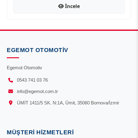
İncele
EGEMOT OTOMOTIV
Egemot Otomotiv
0543 741 03 76
info@egemot.com.tr
ÜMİT 1411/5 SK. N:1A, Ümit, 35060 Bornova/İzmir
MÜŞTERI HIZMETLERI