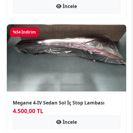
İncele
%54 İndirim
Megane 4-IV Sedan Sol İç Stop Lambası
4.500,00 TL
İncele