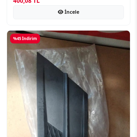
400,08 TL
İncele
%45 İndirim