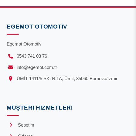
EGEMOT OTOMOTIV
Egemot Otomotiv
0543 741 03 76
info@egemot.com.tr
ÜMİT 1411/5 SK. N:1A, Ümit, 35060 Bornova/İzmir
MÜŞTERI HIZMETLERI
Sepetim