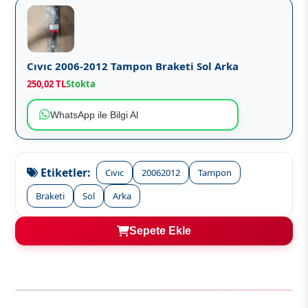
Cıvıc 2006-2012 Tampon Braketi Sol Arka
250,02 TL
Stokta
WhatsApp ile Bilgi Al
Etiketler:
Cıvıc
20062012
Tampon
Braketi
Sol
Arka
Sepete Ekle