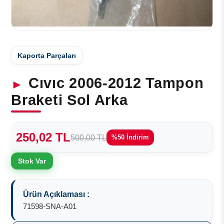
Kaporta Parçaları
Cıvıc 2006-2012 Tampon
Braketi Sol Arka
250,02 TL
500,00 TL
%50 İndirim
Stok Var
Ürün Açıklaması :
71598-SNA-A01