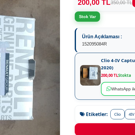
200,00 TL
350,00 TL
Stok Var
Ürün Açıklaması :
152095084R
Clio 4-IV Captu
2020)
200,00 TL
Stokta
WhatsApp ile
Etiketler:
Clio
4IV