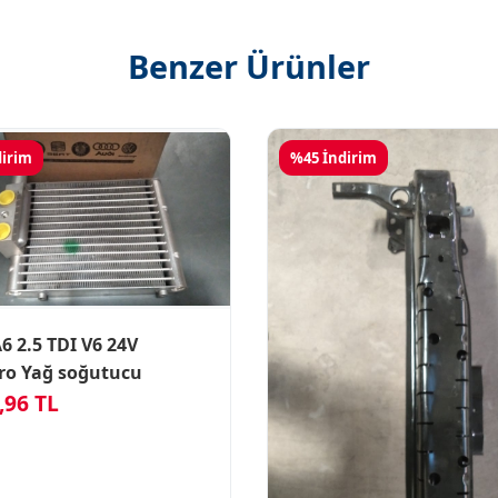
Benzer Ürünler
dirim
%45 İndirim
6 2.5 TDI V6 24V
ro Yağ soğutucu
,96 TL