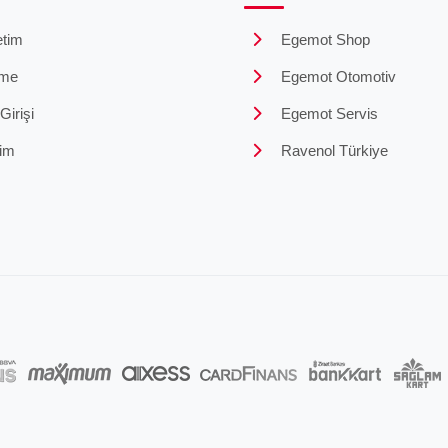
tim
Egemot Shop
me
Egemot Otomotiv
irişi
Egemot Servis
şim
Ravenol Türkiye