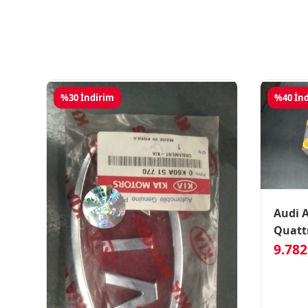
%30 İndirim
%40 İn
Audi A
Quatt
9.782