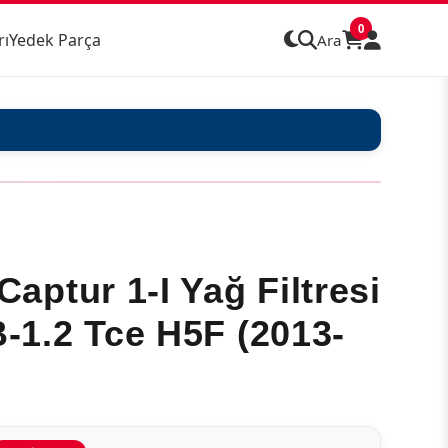
0
rı
Yedek Parça
Ara
 Captur 1-I Yağ Filtresi
-1.2 Tce H5F (2013-