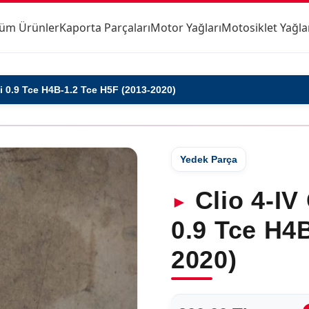
üm Ürünler
Kaporta Parçaları
Motor Yağları
Motosiklet Yağla
esi 0.9 Tce H4B-1.2 Tce H5F (2013-2020)
Yedek Parça
Clio 4-IV
0.9 Tce H4B
2020)