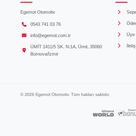
Egemot Otomotiv
Sepe
Öde
0543 741 03 76
Üye G
info@egemot.com.tr
İleti
ÜMİT 1411/5 SK. N:1A, Ümit, 35060
Bornova/İzmir
© 2026 Egemot Otomotiv. Tüm hakları saklıdır.