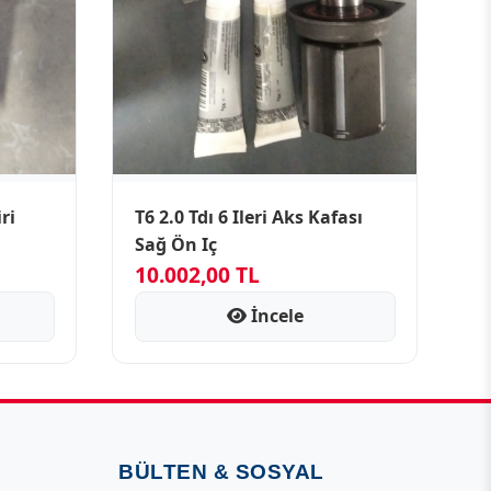
ri
T6 2.0 Tdı 6 Ileri Aks Kafası
Sağ Ön Iç
10.002,00 TL
İncele
BÜLTEN & SOSYAL