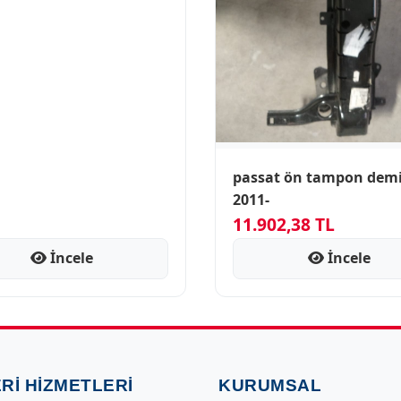
passat ön tampon demi
2011-
11.902,38 TL
İncele
İncele
RI HIZMETLERI
KURUMSAL