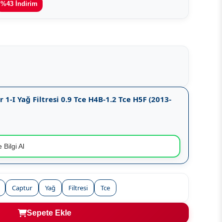
%43 İndirim
r 1-I Yağ Filtresi 0.9 Tce H4B-1.2 Tce H5F (2013-
 Bilgi Al
Captur
Yağ
Filtresi
Tce
Sepete Ekle