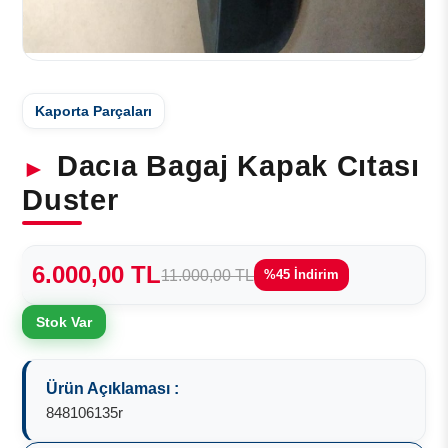
Kaporta Parçaları
Dacıa Bagaj Kapak Cıtası
Duster
6.000,00 TL
11.000,00 TL
%45 İndirim
Stok Var
Ürün Açıklaması :
848106135r