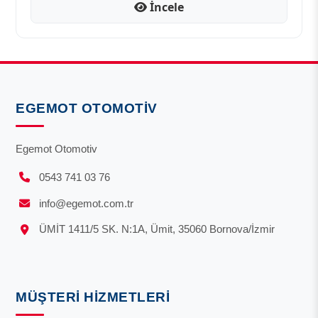
İncele
EGEMOT OTOMOTIV
Egemot Otomotiv
0543 741 03 76
info@egemot.com.tr
ÜMİT 1411/5 SK. N:1A, Ümit, 35060 Bornova/İzmir
MÜŞTERI HIZMETLERI