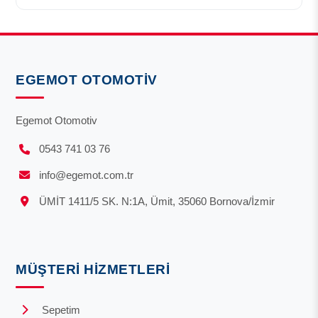
EGEMOT OTOMOTIV
Egemot Otomotiv
0543 741 03 76
info@egemot.com.tr
ÜMİT 1411/5 SK. N:1A, Ümit, 35060 Bornova/İzmir
MÜŞTERI HIZMETLERI
Sepetim