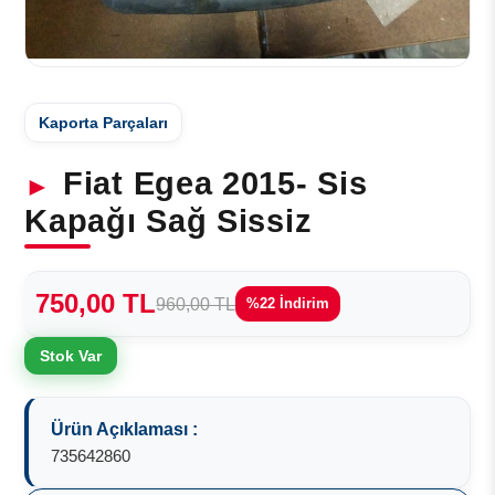
Kaporta Parçaları
Fiat Egea 2015- Sis
Kapağı Sağ Sissiz
750,00 TL
960,00 TL
%22 İndirim
Stok Var
Ürün Açıklaması :
735642860