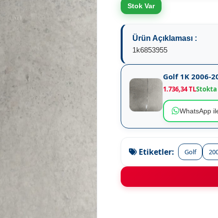
Stok Var
Ürün Açıklaması :
1k6853955
Golf 1K 2006-2
1.736,34 TL
Stokta
WhatsApp ile
Etiketler:
Golf
20