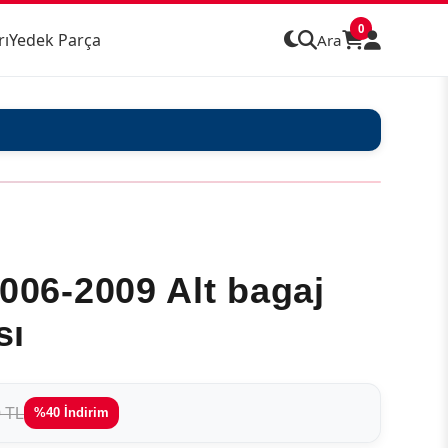
0
rı
Yedek Parça
Ara
006-2009 Alt bagaj
sı
0 TL
%40 İndirim