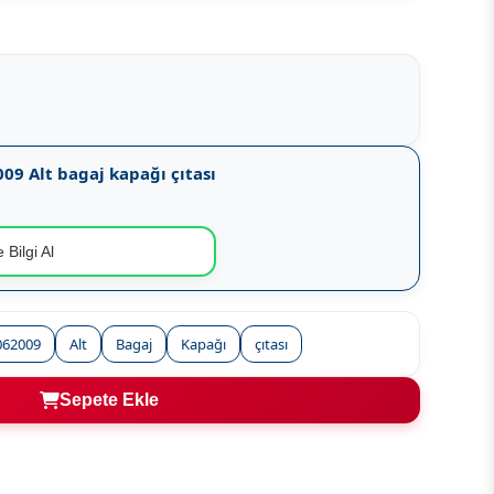
009 Alt bagaj kapağı çıtası
 Bilgi Al
062009
Alt
Bagaj
Kapağı
çıtası
Sepete Ekle