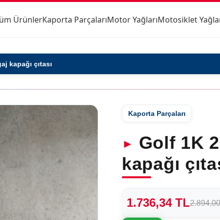
üm Ürünler
Kaporta Parçaları
Motor Yağları
Motosiklet Yağla
aj kapağı çıtası
Kaporta Parçaları
Golf 1K 2
kapağı çıta
1.736,34 TL
2.894,0