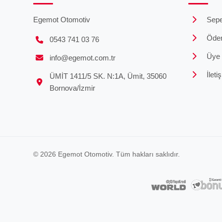
Egemot Otomotiv
Sepe
Öde
0543 741 03 76
Üye G
info@egemot.com.tr
İleti
ÜMİT 1411/5 SK. N:1A, Ümit, 35060
Bornova/İzmir
© 2026 Egemot Otomotiv. Tüm hakları saklıdır.