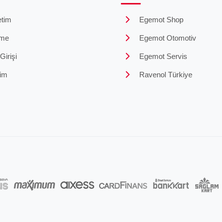
tim
Egemot Shop
me
Egemot Otomotiv
irişi
Egemot Servis
şim
Ravenol Türkiye