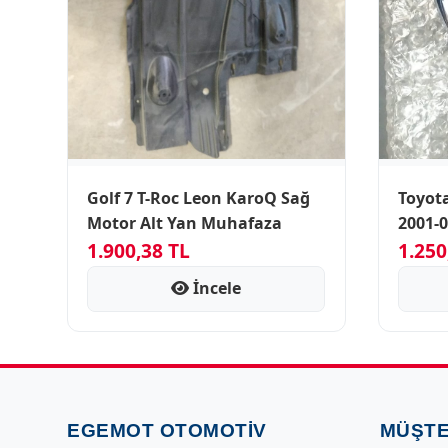
Golf 7 T-Roc Leon KaroQ Sağ
Toyot
Motor Alt Yan Muhafaza
2001-
1.900,38 TL
1.250
İncele
EGEMOT OTOMOTIV
MÜŞTE