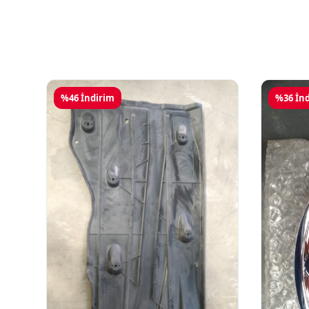
%46 İndirim
%36 İn