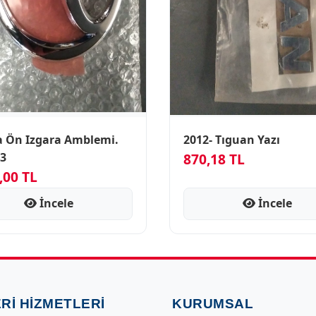
a Ön Izgara Amblemi.
2012- Tıguan Yazı
03
870,18 TL
,00 TL
İncele
İncele
RI HIZMETLERI
KURUMSAL