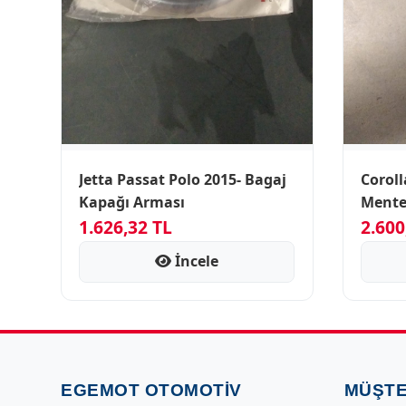
Jetta Passat Polo 2015- Bagaj
Corolla 01-0
Kapağı Arması
Mente
1.626,32 TL
2.600
İncele
EGEMOT OTOMOTIV
MÜŞTE