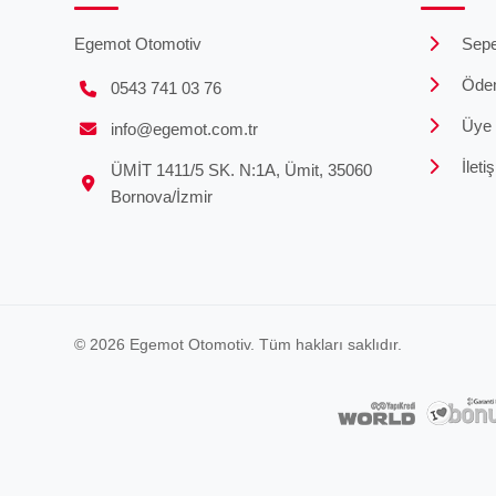
Egemot Otomotiv
Sepe
Öde
0543 741 03 76
Üye G
info@egemot.com.tr
İleti
ÜMİT 1411/5 SK. N:1A, Ümit, 35060
Bornova/İzmir
© 2026 Egemot Otomotiv. Tüm hakları saklıdır.