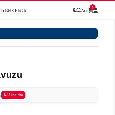
0
rı
Yedek Parça
Ara
avuzu
L
%42 İndirim