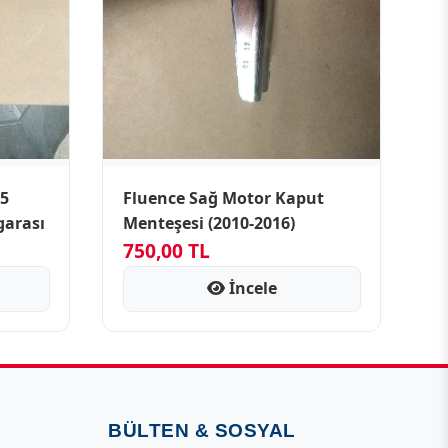
T5
Fluence Sağ Motor Kaput
garası
Menteşesi (2010-2016)
750,00 TL
İncele
BÜLTEN & SOSYAL