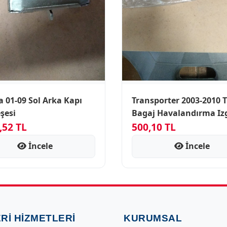
9 Sol Arka Kapı
Transporter 2003-2010 
şesi
Bagaj Havalandırma Iz
,52 TL
500,10 TL
İncele
İncele
RI HIZMETLERI
KURUMSAL