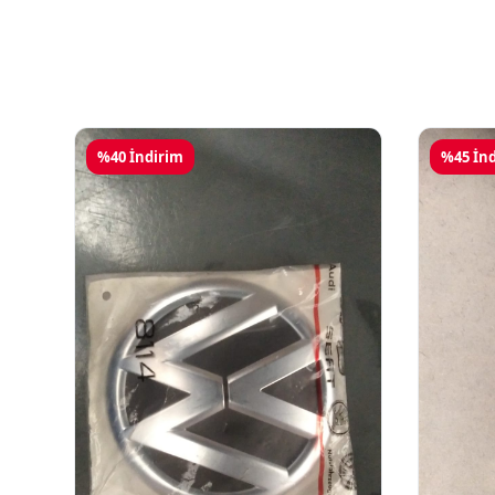
%40 İndirim
%45 İn