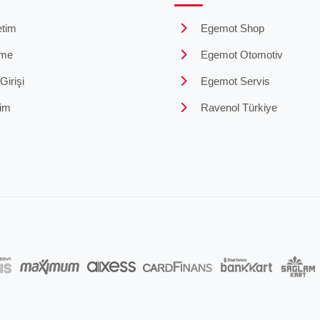
tim
Egemot Shop
me
Egemot Otomotiv
irişi
Egemot Servis
şim
Ravenol Türkiye