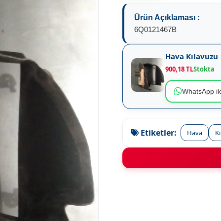
Ürün Açıklaması :
6Q0121467B
Hava Kılavuzu
900,18 TL
Stokta
WhatsApp ile
Etiketler:
Hava
K