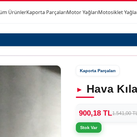
üm Ürünler
Kaporta Parçaları
Motor Yağları
Motosiklet Yağla
Kaporta Parçaları
Hava Kıl
900,18 TL
1.541,00 T
Stok Var