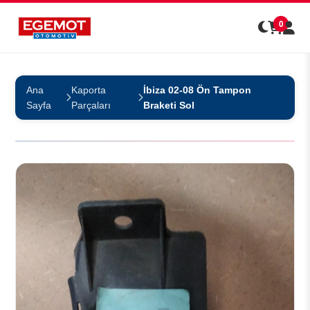
0
Ana
Kaporta
İbiza 02-08 Ön Tampon
Sayfa
Parçaları
Braketi Sol