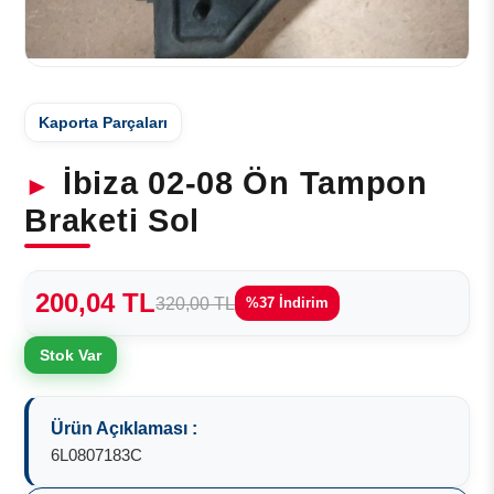
Kaporta Parçaları
İbiza 02-08 Ön Tampon
Braketi Sol
200,04 TL
320,00 TL
%37 İndirim
Stok Var
Ürün Açıklaması :
6L0807183C