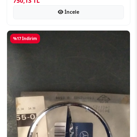
750,13 TL
İncele
%17 İndirim