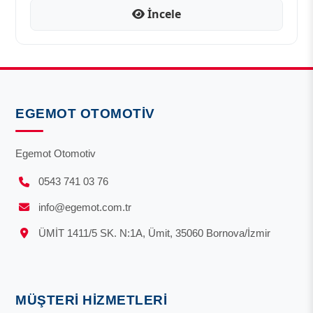
İncele
EGEMOT OTOMOTIV
Egemot Otomotiv
0543 741 03 76
info@egemot.com.tr
ÜMİT 1411/5 SK. N:1A, Ümit, 35060 Bornova/İzmir
MÜŞTERI HIZMETLERI