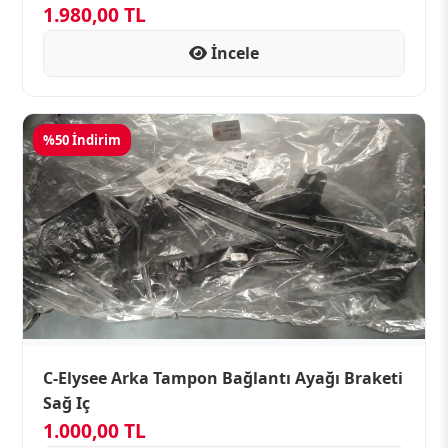
1.980,00 TL
İncele
%50 İndirim
C-Elysee Arka Tampon Bağlantı Ayağı Braketi
Sağ Iç
1.000,00 TL