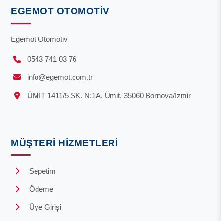
EGEMOT OTOMOTIV
Egemot Otomotiv
0543 741 03 76
info@egemot.com.tr
ÜMİT 1411/5 SK. N:1A, Ümit, 35060 Bornova/İzmir
MÜŞTERI HIZMETLERI
Sepetim
Ödeme
Üye Girişi