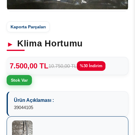
Kaporta Parçaları
Klima Hortumu
7.500,00 TL
10.750,00 TL
%30 İndirim
Stok Var
Ürün Açıklaması :
39044105