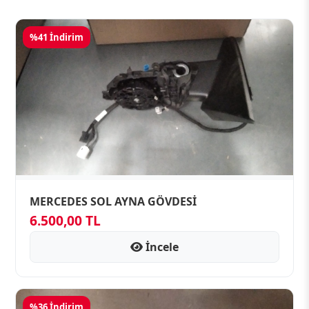
%41 İndirim
MERCEDES SOL AYNA GÖVDESİ
6.500,00 TL
İncele
%36 İndirim