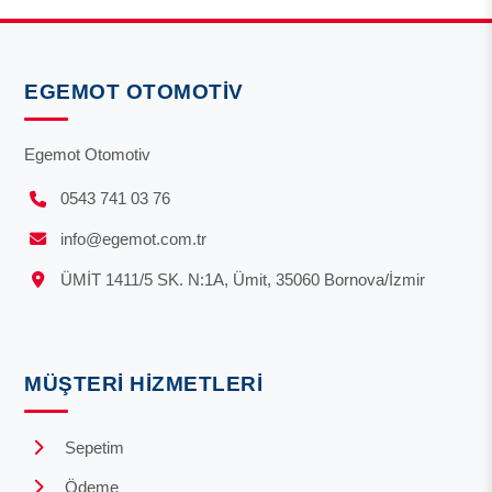
EGEMOT OTOMOTIV
Egemot Otomotiv
0543 741 03 76
info@egemot.com.tr
ÜMİT 1411/5 SK. N:1A, Ümit, 35060 Bornova/İzmir
MÜŞTERI HIZMETLERI
Sepetim
Ödeme