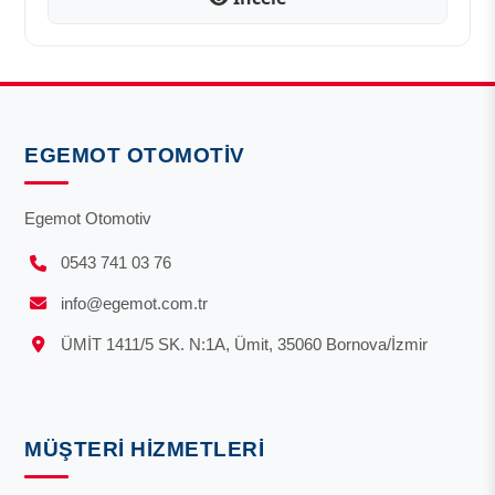
EGEMOT OTOMOTIV
Egemot Otomotiv
0543 741 03 76
info@egemot.com.tr
ÜMİT 1411/5 SK. N:1A, Ümit, 35060 Bornova/İzmir
MÜŞTERI HIZMETLERI