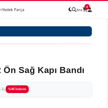
0
rı
Yedek Parça
Ara
 Ön Sağ Kapı Bandı
0 TL
%40 İndirim