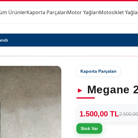
üm Ürünler
Kaporta Parçaları
Motor Yağları
Motosiklet Yağla
andı
Kaporta Parçaları
Megane 2
1.500,00 TL
2.500,0
Stok Var