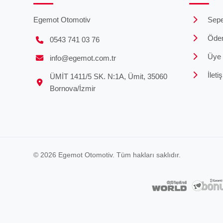
Egemot Otomotiv
Sepe
Öde
0543 741 03 76
Üye G
info@egemot.com.tr
İleti
ÜMİT 1411/5 SK. N:1A, Ümit, 35060
Bornova/İzmir
© 2026 Egemot Otomotiv. Tüm hakları saklıdır.