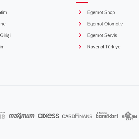
tim
Egemot Shop
me
Egemot Otomotiv
irişi
Egemot Servis
şim
Ravenol Türkiye