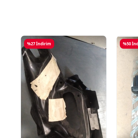
%27 İndirim
%50 İn