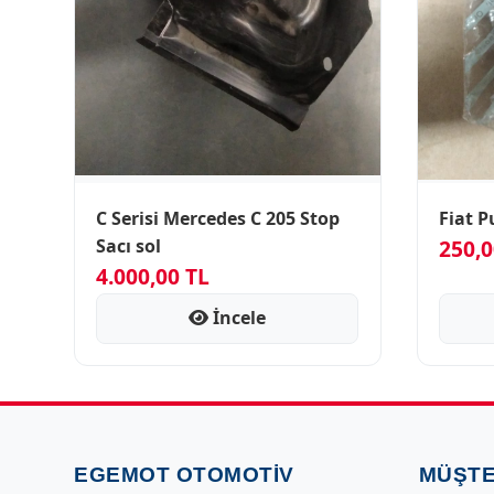
C Serisi Mercedes C 205 Stop
Fiat P
Sacı sol
250,0
4.000,00 TL
İncele
EGEMOT OTOMOTIV
MÜŞTE