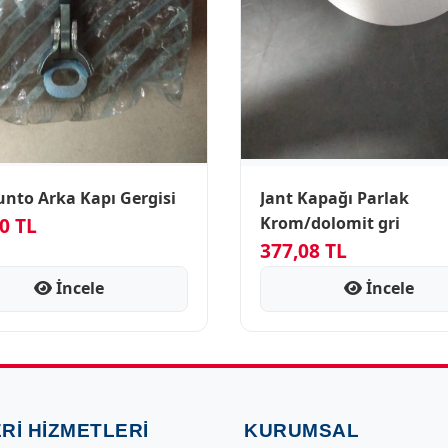
unto Arka Kapı Gergisi
Jant Kapağı Parlak
0 TL
Krom/dolomit gri
377,08 TL
İncele
İncele
RI HIZMETLERI
KURUMSAL