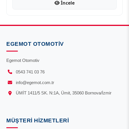
İncele
EGEMOT OTOMOTIV
Egemot Otomotiv
0543 741 03 76
info@egemot.com.tr
ÜMİT 1411/5 SK. N:1A, Ümit, 35060 Bornova/İzmir
MÜŞTERI HIZMETLERI