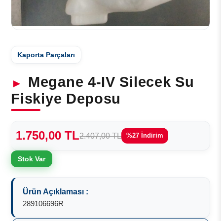
Kaporta Parçaları
Megane 4-IV Silecek Su
Fiskiye Deposu
1.750,00 TL
2.407,00 TL
%27 İndirim
Stok Var
Ürün Açıklaması :
289106696R