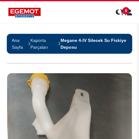
0
Ana
Kaporta
Megane 4-IV Silecek Su Fiskiye
Sayfa
Parçaları
Deposu