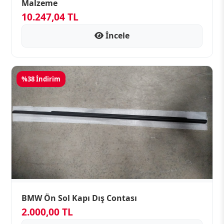
Malzeme
10.247,04 TL
İncele
%38 İndirim
BMW Ön Sol Kapı Dış Contası
2.000,00 TL