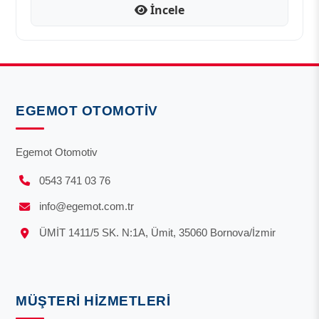
İncele
EGEMOT OTOMOTIV
Egemot Otomotiv
0543 741 03 76
info@egemot.com.tr
ÜMİT 1411/5 SK. N:1A, Ümit, 35060 Bornova/İzmir
MÜŞTERI HIZMETLERI