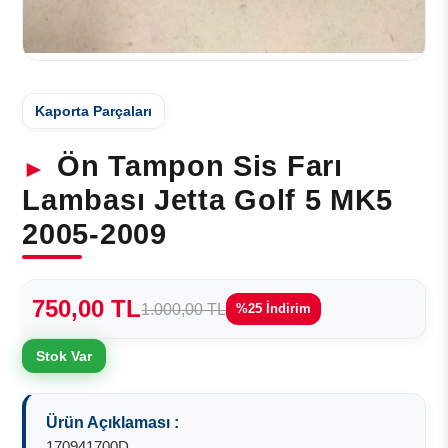
Kaporta Parçaları
Ön Tampon Sis Farı
Lambası Jetta Golf 5 MK5
2005-2009
750,00 TL
1.000,00 TL
%25 İndirim
Stok Var
Ürün Açıklaması :
170941700D