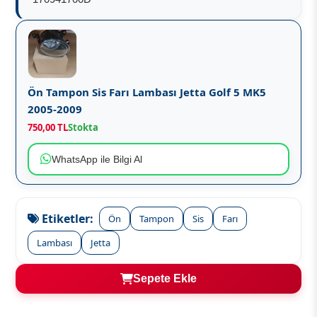
Ön Tampon Sis Farı Lambası Jetta Golf 5 MK5
2005-2009
750,00 TL
Stokta
WhatsApp ile Bilgi Al
Etiketler:
Ön
Tampon
Sis
Farı
Lambası
Jetta
Sepete Ekle