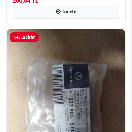
200,04 TL
İncele
%43 İndirim