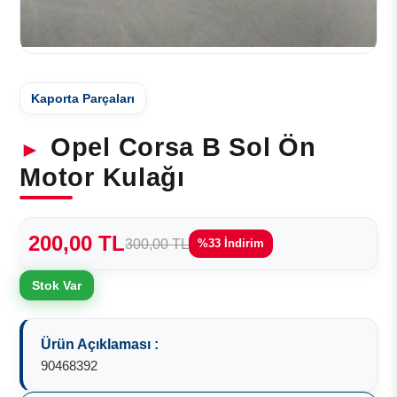
Kaporta Parçaları
Opel Corsa B Sol Ön
Motor Kulağı
200,00 TL
300,00 TL
%33 İndirim
Stok Var
Ürün Açıklaması :
90468392