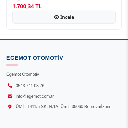
1.700,34 TL
İncele
EGEMOT OTOMOTIV
Egemot Otomotiv
0543 741 03 76
info@egemot.com.tr
ÜMİT 1411/5 SK. N:1A, Ümit, 35060 Bornova/İzmir