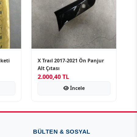
keti
X Traıl 2017-2021 Ön Panjur
Alt Çıtası
2.000,40 TL
İncele
BÜLTEN & SOSYAL