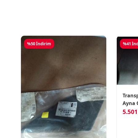
%50 İndirim
%41 İn
Transp
Ayna 
5.501