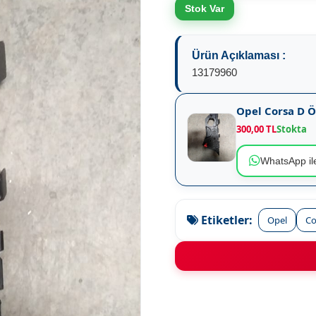
Stok Var
Ürün Açıklaması :
13179960
Opel Corsa D 
300,00 TL
Stokta
WhatsApp ile
Etiketler:
Opel
Co