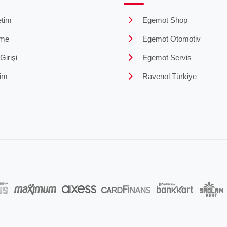
tim
Egemot Shop
me
Egemot Otomotiv
irişi
Egemot Servis
şim
Ravenol Türkiye