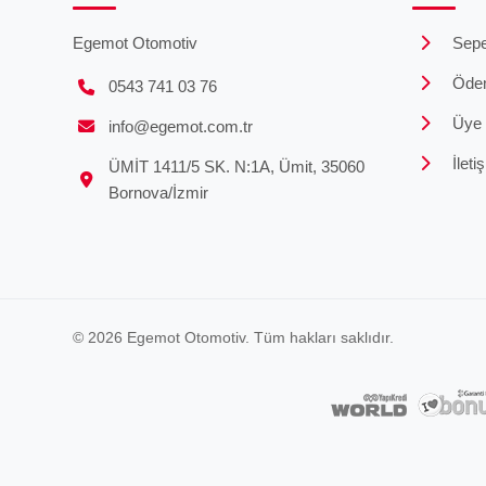
Egemot Otomotiv
Sepe
Öde
0543 741 03 76
Üye G
info@egemot.com.tr
İleti
ÜMİT 1411/5 SK. N:1A, Ümit, 35060
Bornova/İzmir
© 2026 Egemot Otomotiv. Tüm hakları saklıdır.