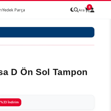
0
rı
Yedek Parça
Ara
sa D Ön Sol Tampon
%33 İndirim