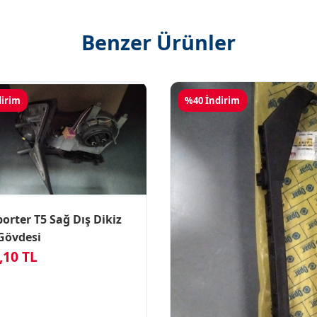
Benzer Ürünler
dirim
%40 İndirim
orter T5 Sağ Dış Dikiz
Gövdesi
,10 TL