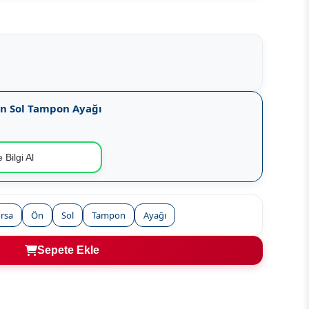
Ön Sol Tampon Ayağı
 Bilgi Al
rsa
Ön
Sol
Tampon
Ayağı
Sepete Ekle