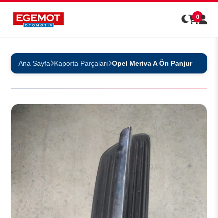
0
Ana Sayfa
Kaporta Parçaları
Opel Meriva A Ön Panjur