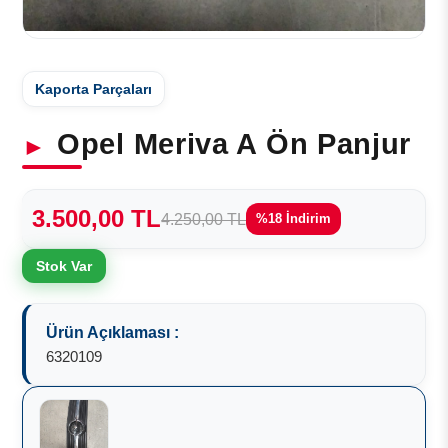
Kaporta Parçaları
Opel Meriva A Ön Panjur
3.500,00 TL
4.250,00 TL
%18 İndirim
Stok Var
Ürün Açıklaması :
6320109