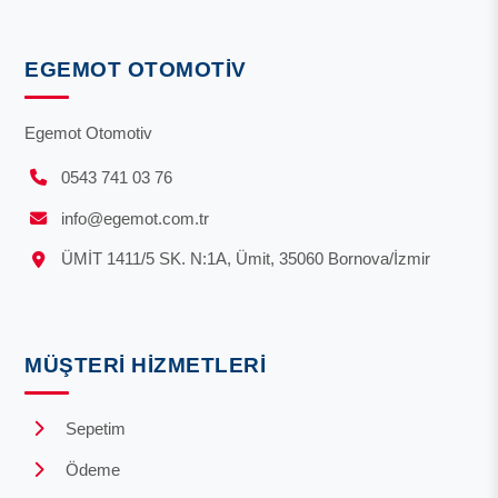
EGEMOT OTOMOTIV
Egemot Otomotiv
0543 741 03 76
info@egemot.com.tr
ÜMİT 1411/5 SK. N:1A, Ümit, 35060 Bornova/İzmir
MÜŞTERI HIZMETLERI
Sepetim
Ödeme