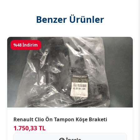
Benzer Ürünler
%48 İndirim
Renault Clio Ön Tampon Köşe Braketi
1.750,33 TL
İncele