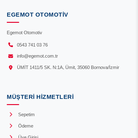
EGEMOT OTOMOTIV
Egemot Otomotiv
0543 741 03 76
info@egemot.com.tr
ÜMİT 1411/5 SK. N:1A, Ümit, 35060 Bornova/İzmir
MÜŞTERI HIZMETLERI
Sepetim
Ödeme
Üye Girişi