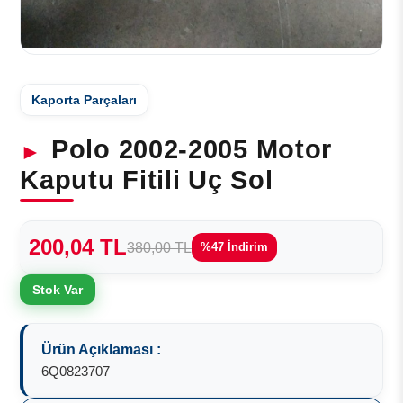
Kaporta Parçaları
Polo 2002-2005 Motor
Kaputu Fitili Uç Sol
200,04 TL
380,00 TL
%47 İndirim
Stok Var
Ürün Açıklaması :
6Q0823707