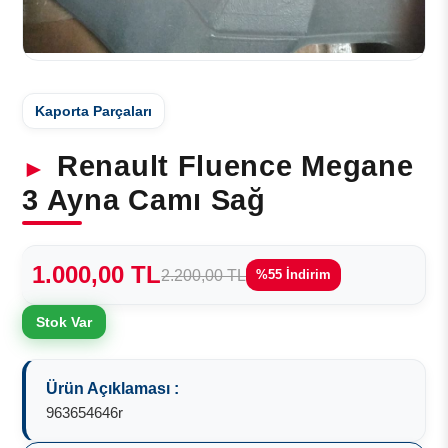
Kaporta Parçaları
Renault Fluence Megane
3 Ayna Camı Sağ
1.000,00 TL
2.200,00 TL
%55 İndirim
Stok Var
Ürün Açıklaması :
963654646r