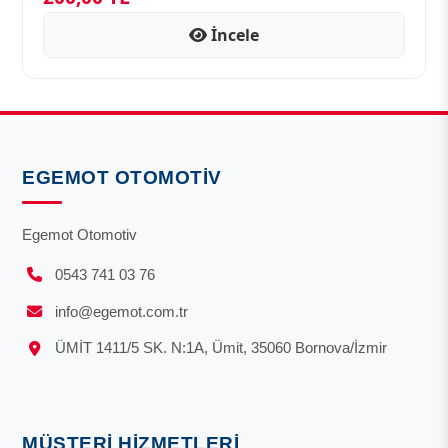
İncele
EGEMOT OTOMOTIV
Egemot Otomotiv
0543 741 03 76
info@egemot.com.tr
ÜMİT 1411/5 SK. N:1A, Ümit, 35060 Bornova/İzmir
MÜŞTERI HIZMETLERI