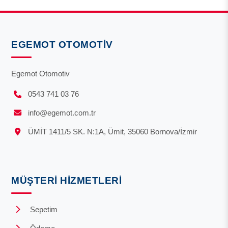
EGEMOT OTOMOTIV
Egemot Otomotiv
0543 741 03 76
info@egemot.com.tr
ÜMİT 1411/5 SK. N:1A, Ümit, 35060 Bornova/İzmir
MÜŞTERI HIZMETLERI
Sepetim