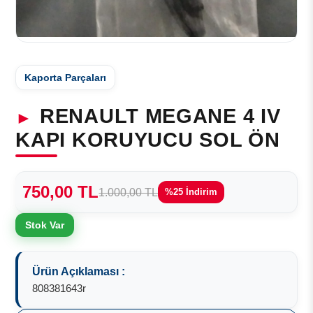
Kaporta Parçaları
RENAULT MEGANE 4 IV
KAPI KORUYUCU SOL ÖN
750,00 TL
1.000,00 TL
%25 İndirim
Stok Var
Ürün Açıklaması :
808381643r