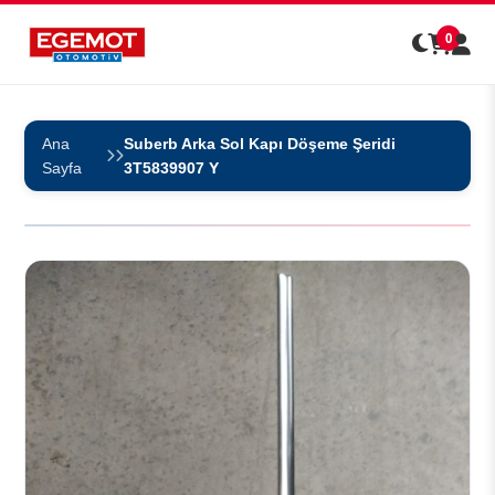
0
Ana
Suberb Arka Sol Kapı Döşeme Şeridi
Sayfa
3T5839907 Y