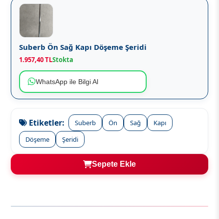
Suberb Ön Sağ Kapı Döşeme Şeridi
1.957,40 TL
Stokta
WhatsApp ile Bilgi Al
Etiketler:
Suberb
Ön
Sağ
Kapı
Döşeme
Şeridi
Sepete Ekle