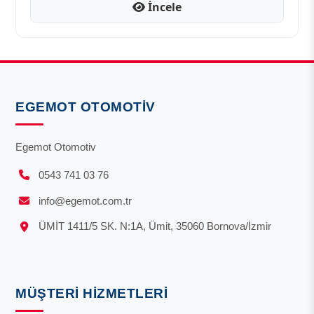
İncele
EGEMOT OTOMOTIV
Egemot Otomotiv
0543 741 03 76
info@egemot.com.tr
ÜMİT 1411/5 SK. N:1A, Ümit, 35060 Bornova/İzmir
MÜŞTERI HIZMETLERI