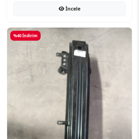
İncele
%40 İndirim