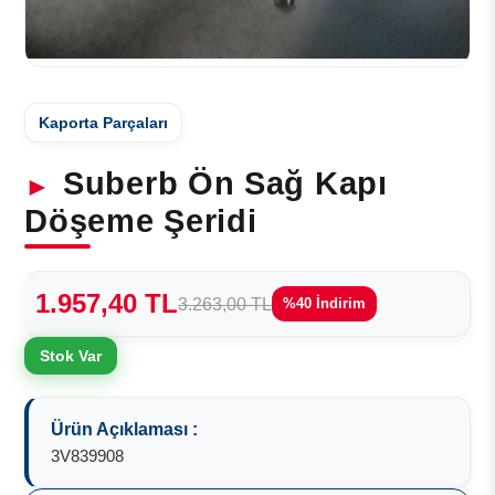
Kaporta Parçaları
Suberb Ön Sağ Kapı
Döşeme Şeridi
1.957,40 TL
3.263,00 TL
%40 İndirim
Stok Var
Ürün Açıklaması :
3V839908