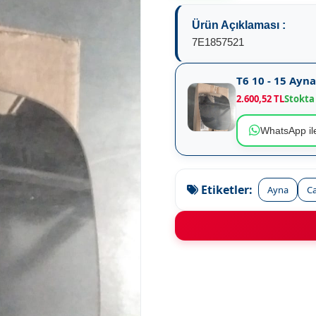
Ürün Açıklaması :
7E1857521
T6 10 - 15 Ayn
2.600,52 TL
Stokta
WhatsApp ile
Etiketler:
Ayna
C