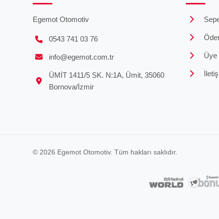
Egemot Otomotiv
Sepe
Öde
0543 741 03 76
Üye G
info@egemot.com.tr
İleti
ÜMİT 1411/5 SK. N:1A, Ümit, 35060
Bornova/İzmir
© 2026 Egemot Otomotiv. Tüm hakları saklıdır.