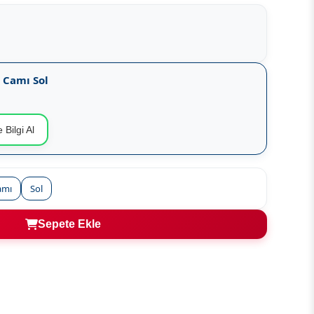
a Camı Sol
 Bilgi Al
amı
Sol
Sepete Ekle