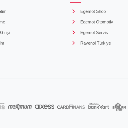
tim
Egemot Shop
me
Egemot Otomotiv
irişi
Egemot Servis
şim
Ravenol Türkiye