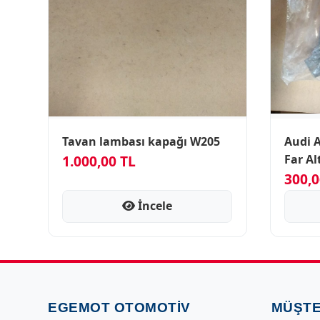
Tavan lambası kapağı W205
Audi A4 2010-2014 Allr
1.000,00 TL
Far Al
300,0
İncele
EGEMOT OTOMOTIV
MÜŞTE