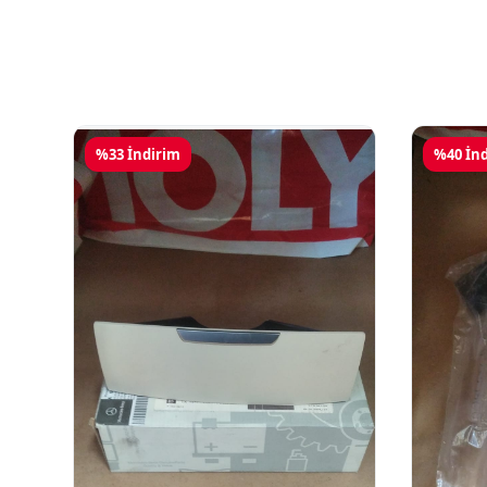
%33 İndirim
%40 İn