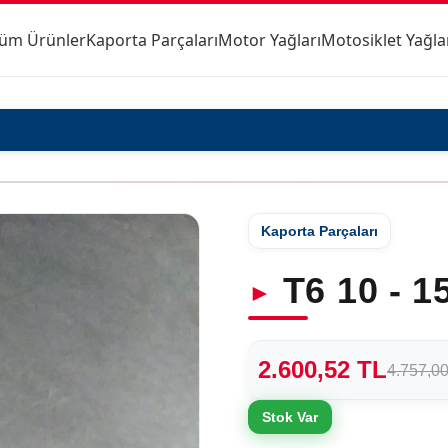
üm Ürünler
Kaporta Parçaları
Motor Yağları
Motosiklet Yağla
Kaporta Parçaları
T6 10 - 
2.600,52 TL
4.757,0
Stok Var