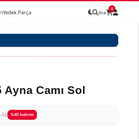
0
rı
Yedek Parça
Ara
15 Ayna Camı Sol
0 TL
%45 İndirim