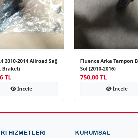
oad Sağ
Fluence Arka Tampon B
t Braketi
Sol (2010-2016)
6 TL
750,00 TL
İncele
İncele
RI HIZMETLERI
KURUMSAL