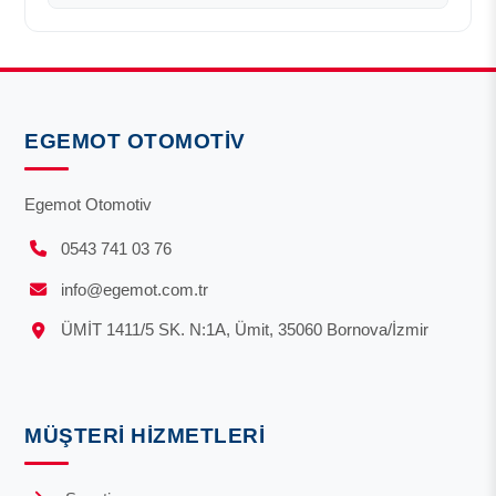
EGEMOT OTOMOTIV
Egemot Otomotiv
0543 741 03 76
info@egemot.com.tr
ÜMİT 1411/5 SK. N:1A, Ümit, 35060 Bornova/İzmir
MÜŞTERI HIZMETLERI