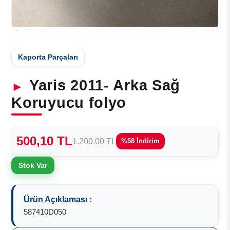
Kaporta Parçaları
Yaris 2011- Arka Sağ
Koruyucu folyo
500,10 TL
1.200,00 TL
%58 İndirim
Stok Var
Ürün Açıklaması :
587410D050