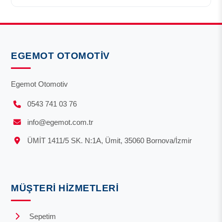
EGEMOT OTOMOTIV
Egemot Otomotiv
0543 741 03 76
info@egemot.com.tr
ÜMİT 1411/5 SK. N:1A, Ümit, 35060 Bornova/İzmir
MÜŞTERI HIZMETLERI
Sepetim