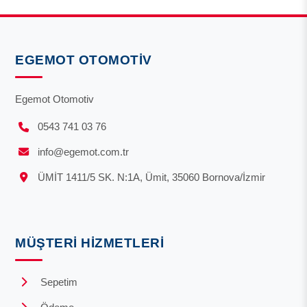
EGEMOT OTOMOTIV
Egemot Otomotiv
0543 741 03 76
info@egemot.com.tr
ÜMİT 1411/5 SK. N:1A, Ümit, 35060 Bornova/İzmir
MÜŞTERI HIZMETLERI
Sepetim