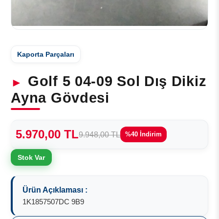
Kaporta Parçaları
Golf 5 04-09 Sol Dış Dikiz
Ayna Gövdesi
5.970,00 TL
9.948,00 TL
%40 İndirim
Stok Var
Ürün Açıklaması :
1K1857507DC 9B9