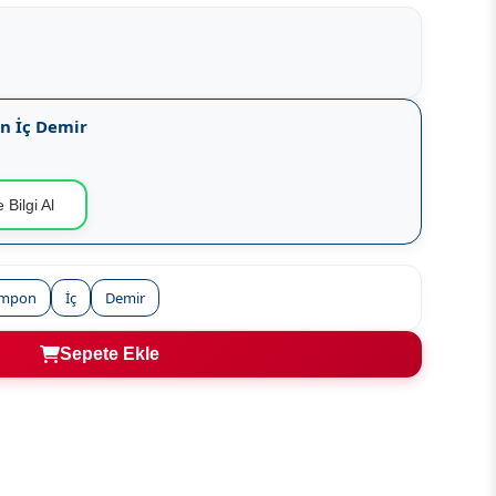
n İç Demir
 Bilgi Al
ampon
İç
Demir
Sepete Ekle