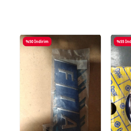
%50 İndirim
%55 İn