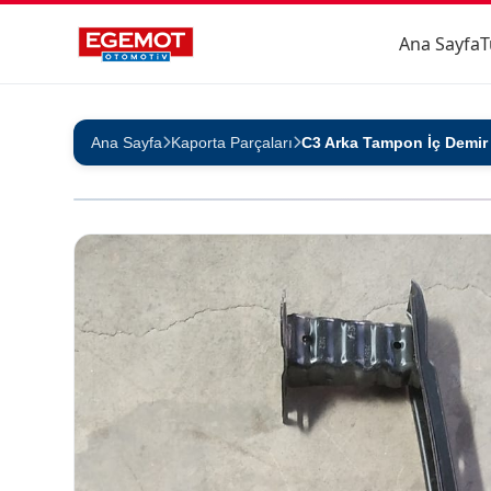
Ana Sayfa
T
Ana Sayfa
Kaporta Parçaları
C3 Arka Tampon İç Demir