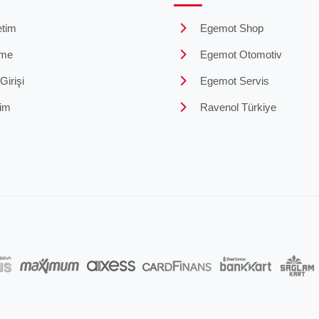
tim
Egemot Shop
me
Egemot Otomotiv
irişi
Egemot Servis
şim
Ravenol Türkiye