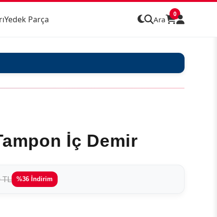
0
rı
Yedek Parça
Ara
Tampon İç Demir
0 TL
%36 İndirim