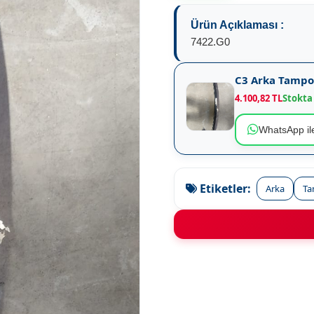
Ürün Açıklaması :
7422.G0
C3 Arka Tampo
4.100,82 TL
Stokta
WhatsApp ile
Etiketler:
Arka
T