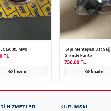
EGEA (85 MM)
Kapı Menteşesi Üst Sağ
0 TL
Grande Punto
750,00 TL
İncele
İncele
RI HIZMETLERI
KURUMSAL