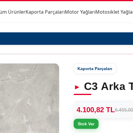
üm Ürünler
Kaporta Parçaları
Motor Yağları
Motosiklet Yağla
Kaporta Parçaları
C3 Arka 
4.100,82 TL
6.455,0
Stok Var