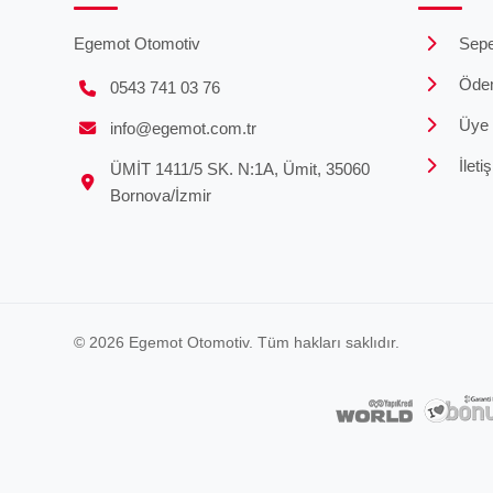
Egemot Otomotiv
Sepe
Öde
0543 741 03 76
Üye G
info@egemot.com.tr
İleti
ÜMİT 1411/5 SK. N:1A, Ümit, 35060
Bornova/İzmir
© 2026 Egemot Otomotiv. Tüm hakları saklıdır.