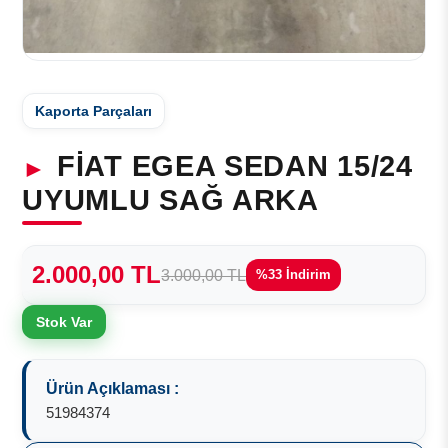
Kaporta Parçaları
FİAT EGEA SEDAN 15/24
UYUMLU SAĞ ARKA
2.000,00 TL
3.000,00 TL
%33 İndirim
Stok Var
Ürün Açıklaması :
51984374