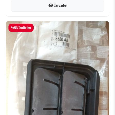
İncele
%53 İndirim