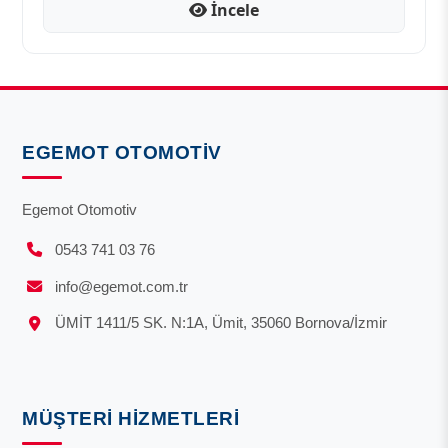
İncele
EGEMOT OTOMOTIV
Egemot Otomotiv
0543 741 03 76
info@egemot.com.tr
ÜMİT 1411/5 SK. N:1A, Ümit, 35060 Bornova/İzmir
MÜŞTERI HIZMETLERI