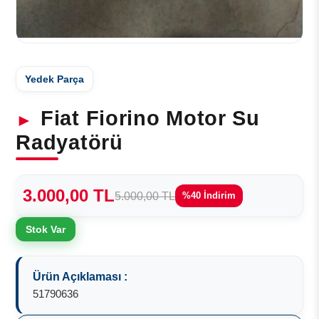
Yedek Parça
Fiat Fiorino Motor Su
Radyatörü
3.000,00 TL
5.000,00 TL
%40 İndirim
Stok Var
Ürün Açıklaması :
51790636