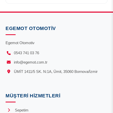
EGEMOT OTOMOTIV
Egemot Otomotiv
0543 741 03 76
info@egemot.com.tr
ÜMİT 1411/5 SK. N:1A, Ümit, 35060 Bornova/İzmir
MÜŞTERI HIZMETLERI
Sepetim