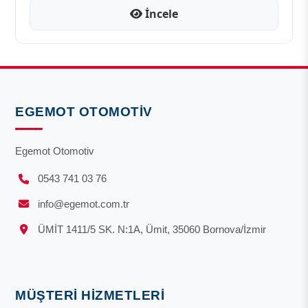
İncele
EGEMOT OTOMOTIV
Egemot Otomotiv
0543 741 03 76
info@egemot.com.tr
ÜMİT 1411/5 SK. N:1A, Ümit, 35060 Bornova/İzmir
MÜŞTERI HIZMETLERI