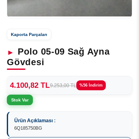
Kaporta Parçaları
Polo 05-09 Sağ Ayna
Gövdesi
4.100,82 TL
9.253,00 TL
%56 İndirim
Stok Var
Ürün Açıklaması :
6Q185750BG