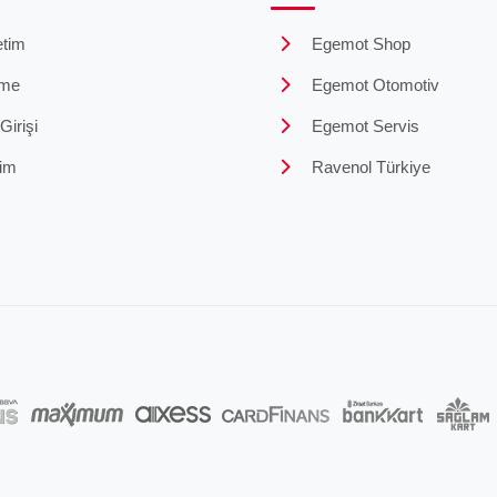
tim
Egemot Shop
me
Egemot Otomotiv
irişi
Egemot Servis
şim
Ravenol Türkiye