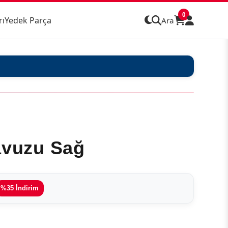
0
rı
Yedek Parça
Ara
avuzu Sağ
%35 İndirim