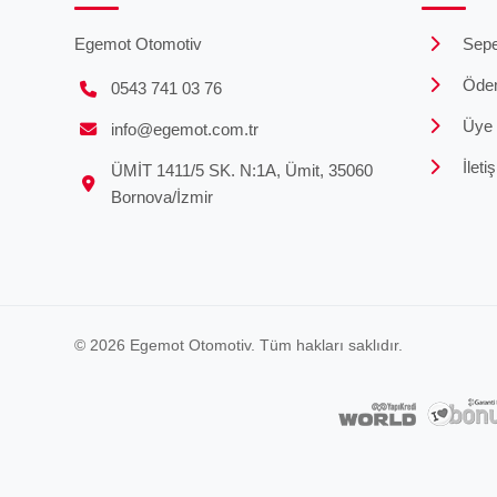
Egemot Otomotiv
Sepe
Öde
0543 741 03 76
Üye G
info@egemot.com.tr
İleti
ÜMİT 1411/5 SK. N:1A, Ümit, 35060
Bornova/İzmir
© 2026 Egemot Otomotiv. Tüm hakları saklıdır.