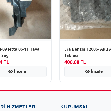
4-09 Jetta 06-11 Hava
Era Benzinli 2006- Akü Alt
ı Sağ
Tablası
4 TL
400,08 TL
İncele
İncele
RI HIZMETLERI
KURUMSAL