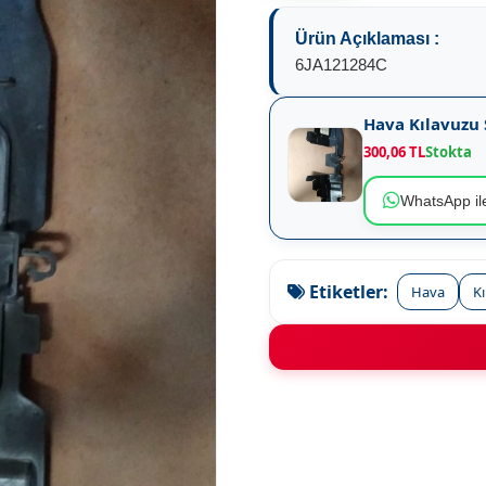
Ürün Açıklaması :
6JA121284C
Hava Kılavuzu
300,06 TL
Stokta
WhatsApp ile
Etiketler:
Hava
K