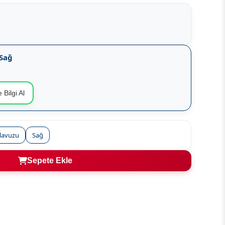
 Sağ
 Bilgi Al
ılavuzu
Sağ
Sepete Ekle