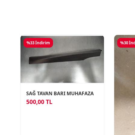
%33 İndirim
%30 İn
SAĞ TAVAN BARI MUHAFAZA
500,00 TL