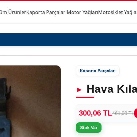
üm Ürünler
Kaporta Parçaları
Motor Yağları
Motosiklet Yağla
Kaporta Parçaları
Hava Kıl
300,06 TL
461,00 TL
Stok Var