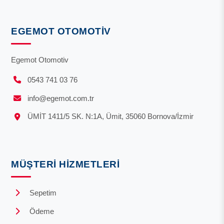
EGEMOT OTOMOTIV
Egemot Otomotiv
0543 741 03 76
info@egemot.com.tr
ÜMİT 1411/5 SK. N:1A, Ümit, 35060 Bornova/İzmir
MÜŞTERI HIZMETLERI
Sepetim
Ödeme