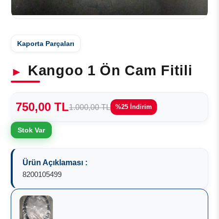
Kaporta Parçaları
Kangoo 1 Ön Cam Fitili
750,00 TL
1.000,00 TL
%25 İndirim
Stok Var
Ürün Açıklaması :
8200105499