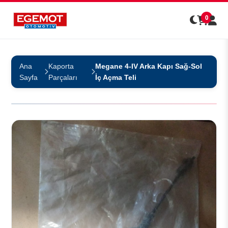
0
Ana
Kaporta
Megane 4-IV Arka Kapı Sağ-Sol
Sayfa
Parçaları
İç Açma Teli