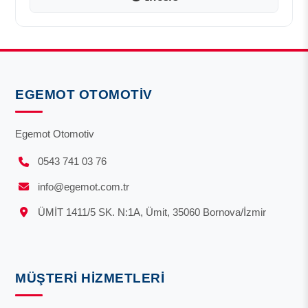
EGEMOT OTOMOTIV
Egemot Otomotiv
0543 741 03 76
info@egemot.com.tr
ÜMİT 1411/5 SK. N:1A, Ümit, 35060 Bornova/İzmir
MÜŞTERI HIZMETLERI