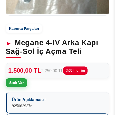
Kaporta Parçaları
Megane 4-IV Arka Kapı
Sağ-Sol İç Açma Teli
1.500,00 TL
2.250,00 TL
%33 İndirim
Stok Var
Ürün Açıklaması :
825062937r