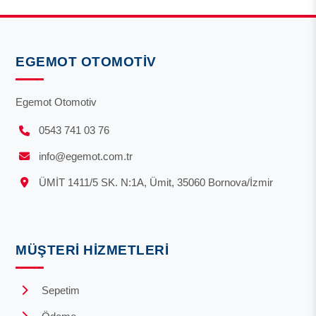
EGEMOT OTOMOTIV
Egemot Otomotiv
0543 741 03 76
info@egemot.com.tr
ÜMİT 1411/5 SK. N:1A, Ümit, 35060 Bornova/İzmir
MÜŞTERI HIZMETLERI
Sepetim