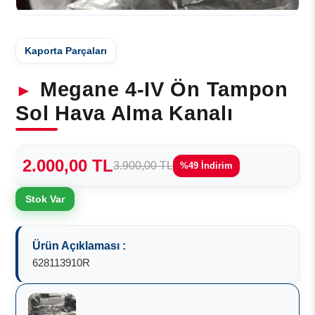
Kaporta Parçaları
Megane 4-IV Ön Tampon
Sol Hava Alma Kanalı
2.000,00 TL
3.900,00 TL
%49 İndirim
Stok Var
Ürün Açıklaması :
628113910R