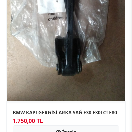
BMW KAPI GERGİSİ ARKA SAĞ F30 F30LCİ F80
1.750,00 TL
İncele