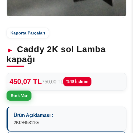
Kaporta Parçaları
Caddy 2K sol Lamba
kapağı
450,07 TL
750,00 TL
%40 İndirim
Stok Var
Ürün Açıklaması :
2K0945311G