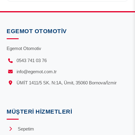
EGEMOT OTOMOTIV
Egemot Otomotiv
0543 741 03 76
info@egemot.com.tr
ÜMİT 1411/5 SK. N:1A, Ümit, 35060 Bornova/İzmir
MÜŞTERI HIZMETLERI
Sepetim