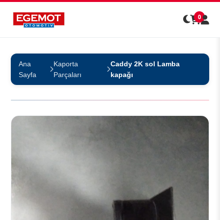
0
Ana
Kaporta
Caddy 2K sol Lamba
Sayfa
Parçaları
kapağı