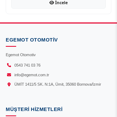
İncele
EGEMOT OTOMOTIV
Egemot Otomotiv
0543 741 03 76
info@egemot.com.tr
ÜMİT 1411/5 SK. N:1A, Ümit, 35060 Bornova/İzmir
MÜŞTERI HIZMETLERI