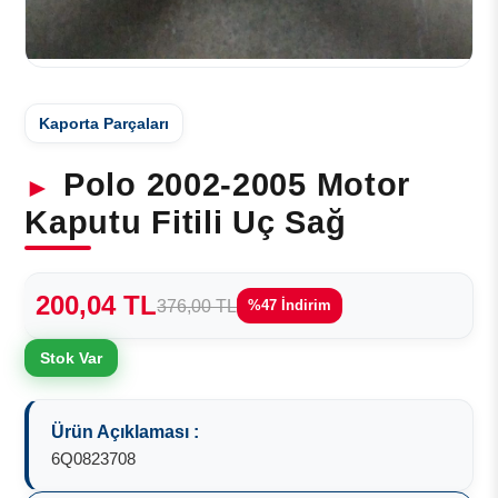
Kaporta Parçaları
Polo 2002-2005 Motor
Kaputu Fitili Uç Sağ
200,04 TL
376,00 TL
%47 İndirim
Stok Var
Ürün Açıklaması :
6Q0823708