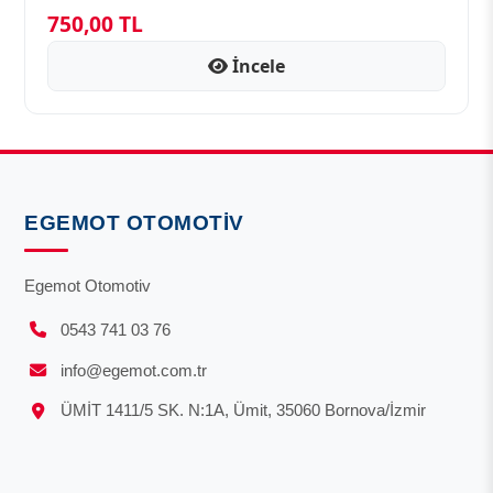
750,00 TL
İncele
EGEMOT OTOMOTIV
Egemot Otomotiv
0543 741 03 76
info@egemot.com.tr
ÜMİT 1411/5 SK. N:1A, Ümit, 35060 Bornova/İzmir