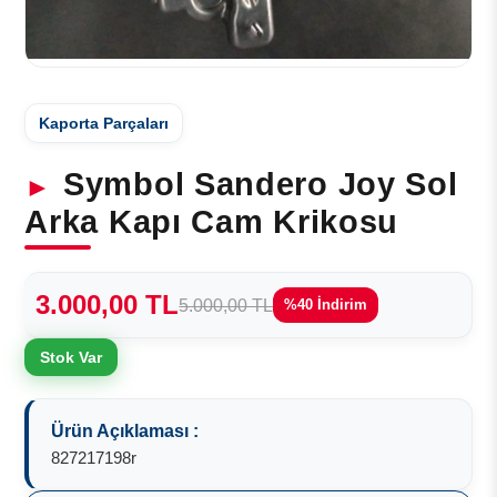
Kaporta Parçaları
Symbol Sandero Joy Sol
Arka Kapı Cam Krikosu
3.000,00 TL
5.000,00 TL
%40 İndirim
Stok Var
Ürün Açıklaması :
827217198r