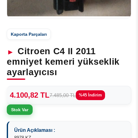
Kaporta Parçaları
Citroen C4 II 2011
emniyet kemeri yükseklik
ayarlayıcısı
4.100,82 TL
7.485,00 TL
%45 İndirim
Stok Var
Ürün Açıklaması :
8978 KZ