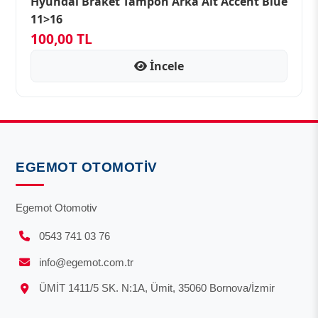
Hyundaı Braket Tampon Arka Alt Accent Blue
11>16
100,00 TL
İncele
EGEMOT OTOMOTIV
Egemot Otomotiv
0543 741 03 76
info@egemot.com.tr
ÜMİT 1411/5 SK. N:1A, Ümit, 35060 Bornova/İzmir